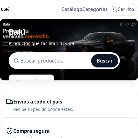
Catálogo
Categorías
Carrito
Balú
Productos que facilitan tu vida
Buscar
Ver catálogo
Envíos a todo el país
Recibe tu pedido donde estés.
Compra segura