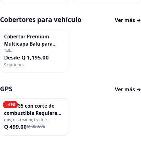
Cobertores para vehículo
Ver más →
Cobertor Premium
Multicapa Balu para
Talla
Vehículo
Desde Q 1,195.00
9
opciones
GPS
Ver más →
−
41
%
GPS TG5 con corte de
combustible Requiere
gps, rastreador, tracker,
instalación (no incluida)
localizador, instalacion, corte
Q 499.00
Q 850.00
combustible, relay, moto,
vehiculo, flota, monitoreo