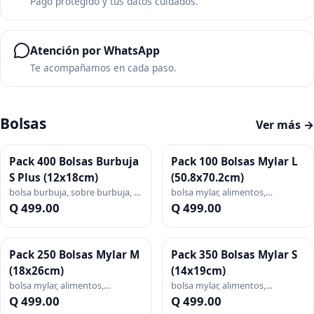
Pago protegido y tus datos cuidados.
Atención por WhatsApp
Te acompañamos en cada paso.
Bolsas
Ver más →
Pack 400 Bolsas Burbuja
Pack 100 Bolsas Mylar L
S Plus (12x18cm)
(50.8x70.2cm)
bolsa burbuja, sobre burbuja, s
bolsa mylar, alimentos,
plus, splus, empaque, pack,
conservar, sellado, vacio,
Q 499.00
Q 499.00
blanca
metalizada, grande, pack
Pack 250 Bolsas Mylar M
Pack 350 Bolsas Mylar S
(18x26cm)
(14x19cm)
bolsa mylar, alimentos,
bolsa mylar, alimentos,
conservar, sellado, vacio,
conservar, sellado, vacio,
Q 499.00
Q 499.00
metalizada, mediana, pack
metalizada, pack