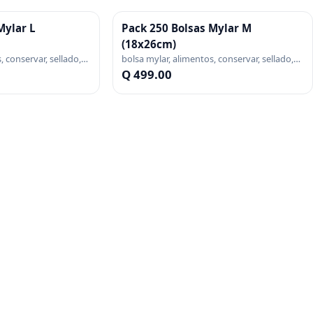
Mylar L
Pack 250 Bolsas Mylar M
(18x26cm)
, conservar, sellado,
bolsa mylar, alimentos, conservar, sellado,
ande, pack
vacio, metalizada, mediana, pack
Q 499.00