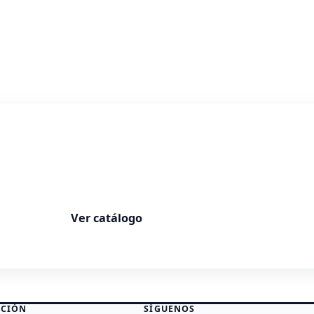
Balú
Productos que facilitan tu vida
Ver catálogo
CIÓN
SÍGUENOS