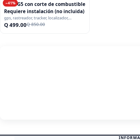
−
41
%
GPS TG5 con corte de combustible
Requiere instalación (no incluida)
gps, rastreador, tracker, localizador,
instalacion, corte combustible, relay, moto,
Q 499.00
Q 850.00
vehiculo, flota, monitoreo
INFORMA