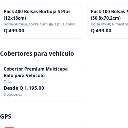
Pack 400 Bolsas Burbuja S Plus
Pack 100 Bolsas 
(12x18cm)
(50.8x70.2cm)
bolsa burbuja, sobre burbuja, s plus, splus,
bolsa mylar, alimentos
empaque, pack, blanca
vacio, metalizada, gr
Q 499.00
Q 499.00
Cobertores para vehículo
Cobertor Premium Multicapa
Balu para Vehículo
Talla
Desde Q 1,195.00
9
opciones
GPS