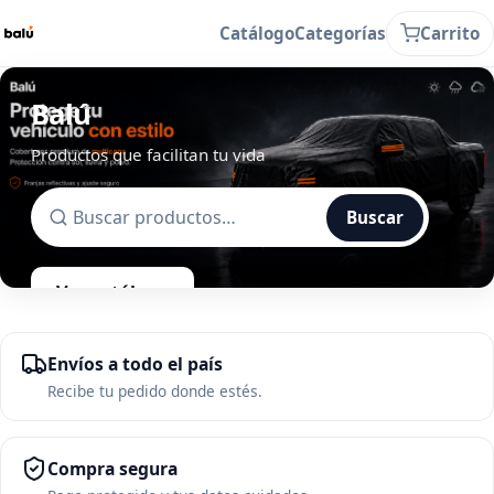
Catálogo
Categorías
Carrito
Balú
Productos que facilitan tu vida
Buscar
Ver catálogo
Envíos a todo el país
Recibe tu pedido donde estés.
Compra segura