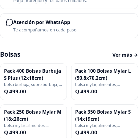
Pago protegido y tus datos cuidados.
Atención por WhatsApp
Te acompañamos en cada paso.
Bolsas
Ver más →
Pack 400 Bolsas Burbuja
Pack 100 Bolsas Mylar L
S Plus (12x18cm)
(50.8x70.2cm)
bolsa burbuja, sobre burbuja, s
bolsa mylar, alimentos,
plus, splus, empaque, pack,
conservar, sellado, vacio,
Q 499.00
Q 499.00
blanca
metalizada, grande, pack
Pack 250 Bolsas Mylar M
Pack 350 Bolsas Mylar S
(18x26cm)
(14x19cm)
bolsa mylar, alimentos,
bolsa mylar, alimentos,
conservar, sellado, vacio,
conservar, sellado, vacio,
Q 499.00
Q 499.00
metalizada, mediana, pack
metalizada, pack